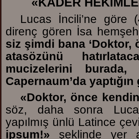
«KADER HEKİML
Luc
as İncili’ne göre 
direnç gören İsa hemşehr
siz şimdi bana ‘Dokt
or, 
atasözünü hatırlat
mucizelerini burada,
Capernaum’da yaptığın 
«D
oktor, önce kendini
söz, daha sonra Lucas 
yapılmış ünlü Latince çev
ipsum!»
şeklinde yer a