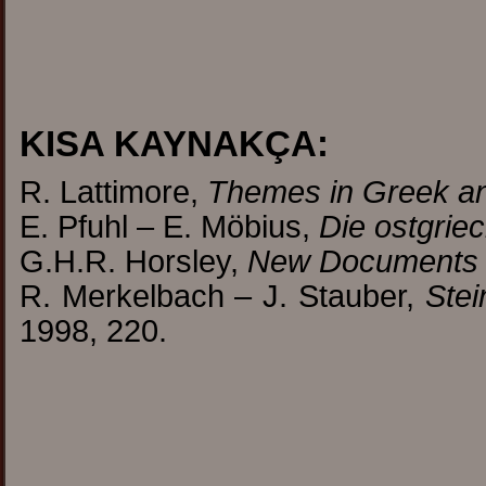
KISA KAY
NAKÇA:
R. Lattimore,
Themes in Greek an
E. Pfuhl – E. Möbius,
Die ostgrie
G.H.R. Horsley,
New Documents Ill
R. Merkelbach – J. Stauber,
Ste
1998, 220.