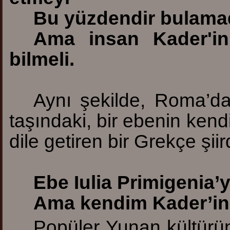
Bu yüzdendir bulamad
Ama insan Kader'in
bilmeli.
Aynı şekilde, Roma’d
taşındaki, bir ebenin kendi
dile getiren bir Grekçe şii
Ebe
Iulia Primigenia’
Am
a kendim Kader’in
Popüler Yunan kültürü