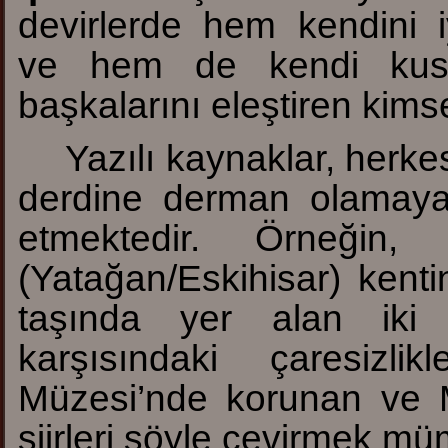
devirlerde hem kendini i
ve hem de kendi kusu
başkalarını eleştiren kimse
Yazılı kaynaklar, herk
derdine derman olamaya
etmektedir. Örneğin, K
(Yatağan/Eskihisar) kent
taşında yer alan iki 
karşısındaki çaresizlik
Müzesi’nde korunan ve M.
şiirleri şöyle çevirmek m