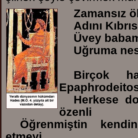
Zamansız öl
Adını Kıbrı
Üvey babam 
Uğruma nes
Birçok ha
Epaphrodeitos
Herkese dos
özenli
Öğrenmiştin kendin
etmeyi