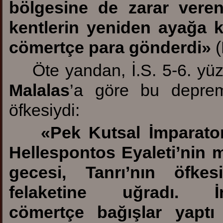
bölgesine de zarar vere
kentlerin yeniden ayağa k
cömertçe para gönderdi
»
(
Öte yandan, İ.S. 5-6. yüz
Malalas
’a göre bu deprem
öfkesiydi:
«
Pek Kutsal İmparator
Hellespontos Eyaleti’nin 
gecesi, Tanrı’nın öfk
felaketine uğradı. İ
cömertçe
bağışlar yapt