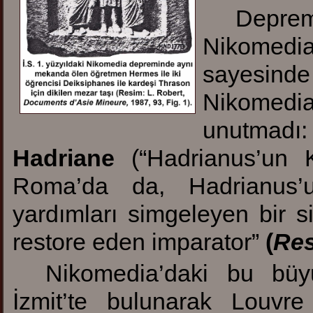
Deprem
Nikomedi
sayesinde
Nikomedi
unutmadı:
Hadriane
(“Hadrianus’un K
Roma’da da, Hadrianus’u
yardımları simgeleyen bir s
restore eden imparator”
(
Res
Nikomedia’daki bu büyü
İzmit’te bulunarak Louvr