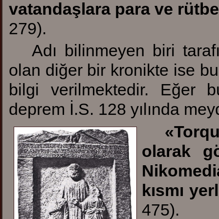
vatandaşlara para ve rütbe 
279).
Adı bilinmeyen biri taraf
olan diğer bir kronikte ise 
bilgi verilmektedir. Eğer 
deprem İ.S. 128 yılında mey
«
Torqu
olarak gö
Nikomed
kısmı yerl
475).