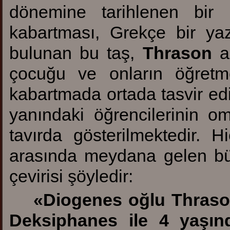
dönemine tarihlenen bir 
kabartması, Grekçe bir ya
bulunan bu taş,
Thrason
ad
çocuğu ve onların öğretmen
kabartmada ortada tasvir e
yanındaki öğrencilerinin o
tavırda gösterilmektedir. H
arasında meydana gelen b
çevirisi şöyledir:
«Diogenes oğlu Thrason
Deksiphanes ile 4 yaşın