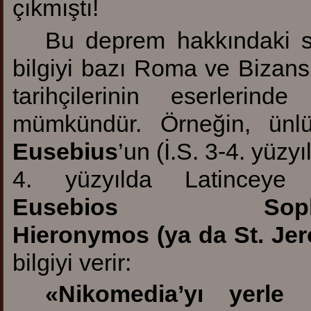
çıkmıştı!
Bu deprem hakkındaki sın
bilgiyi bazı Roma ve Bizan
tarihçilerinin eserlerind
mümkündür. Örneğin, ünlü
Eusebius
’un (İ.S. 3-4. yüzyı
4. yüzyılda Latinceye 
Eusebios Sophr
Hieronymos (ya da St. Je
bilgiyi verir:
«
Nikomedia’yı yerle