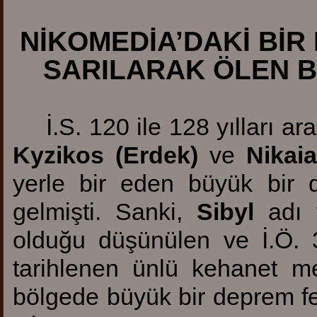
NİKOMEDİA’DAKİ BİR
SARILARAK ÖLEN Bİ
İ.S. 120 ile 128 yılları ar
Kyzikos (Erdek)
ve
Nikaia
yerle bir eden büyük bir
gelmişti. Sanki,
Sibyl
adı v
olduğu düşünülen ve İ.Ö. 3.
tarihlenen ünlü kehanet me
bölgede büyük bir deprem fe