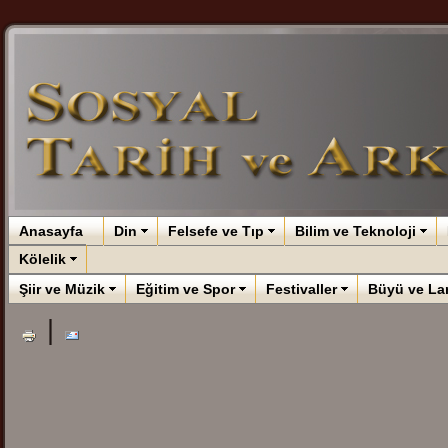
Anasayfa
Din
Felsefe ve Tıp
Bilim ve Teknoloji
Kölelik
Şiir ve Müzik
Eğitim ve Spor
Festivaller
Büyü ve La
|